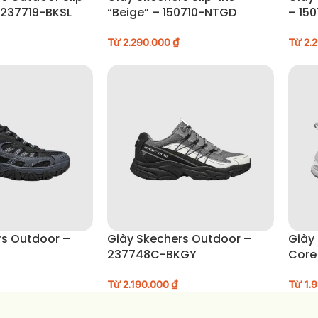
– 237719-BKSL
“Beige” – 150710-NTGD
– 15
Từ
2.290.000
₫
Từ
2.
rs Outdoor –
Giày Skechers Outdoor –
Giày 
K
237748C-BKGY
Core
Từ
2.190.000
₫
Từ
1.