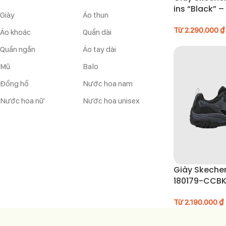
ins “Black” 
Giày
Áo thun
Từ
2.290.000
₫
Áo khoác
Quần dài
Quần ngắn
Áo tay dài
Mũ
Balo
Đồng hồ
Nước hoa nam
Nước hoa nữ
Nước hoa unisex
Giày Skeche
180179-CCB
Từ
2.190.000
₫