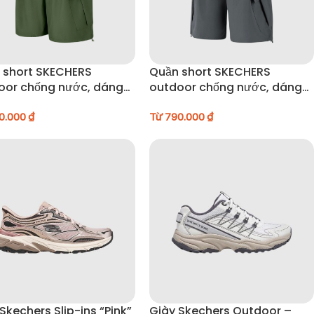
 short SKECHERS
Quần short SKECHERS
oor chống nước, dáng
outdoor chống nước, dáng
 – P225M074-04YJ
rộng – P225M074-04YJ
0.000
₫
Từ
790.000
₫
Skechers Slip-ins “Pink”
Giày Skechers Outdoor –