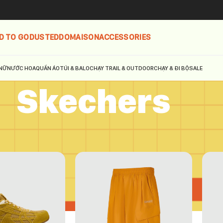
D TO GO
DUSTED
DOMAISON
ACCESSORIES
NỮ
NƯỚC HOA
QUẦN ÁO
TÚI & BALO
CHẠY TRAIL & OUTDOOR
CHẠY & ĐI BỘ
SALE
Skechers
hers