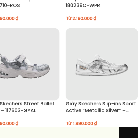
0710-ROS
180239C-WPR
290.000
₫
Từ
2.190.000
₫
Skechers Street Ballet
Giày Skechers Slip-ins Sport
 – 117603-GYAL
Active “Metallic Silver” –
104782-WSL
990.000
₫
Từ
1.990.000
₫