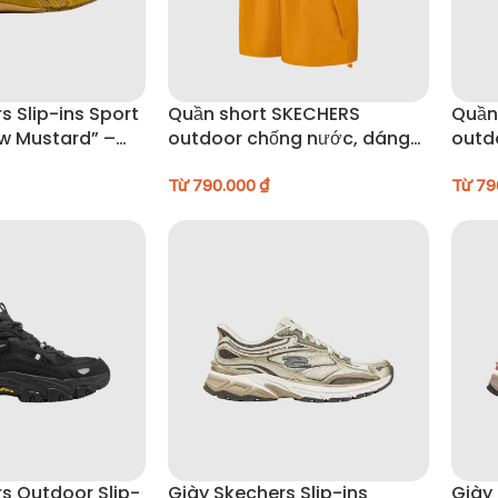
s Slip-ins Sport
Quần short SKECHERS
Quần
ow Mustard” –
outdoor chống nước, dáng
outd
T
rộng – P225M074-04YJ
rộng
Từ
790.000
₫
Từ
79
s Outdoor Slip-
Giày Skechers Slip-ins
Giày 