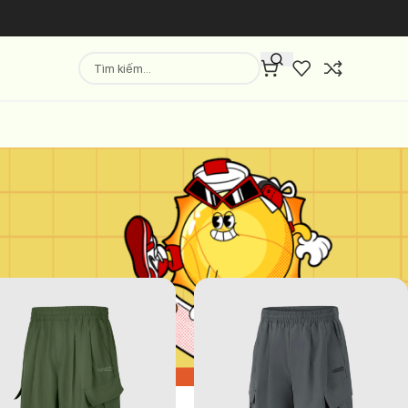
Hiển thị
9
12
18
24