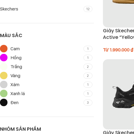
Skechers
12
Giày Skecher
MÀU SẮC
Active “Yell
104783-MUS
Cam
1
Từ
1.990.000
₫
Hồng
1
Trắng
2
Vàng
2
Xám
1
Xanh lá
1
Đen
3
NHÓM SẢN PHẨM
Giày Skecher