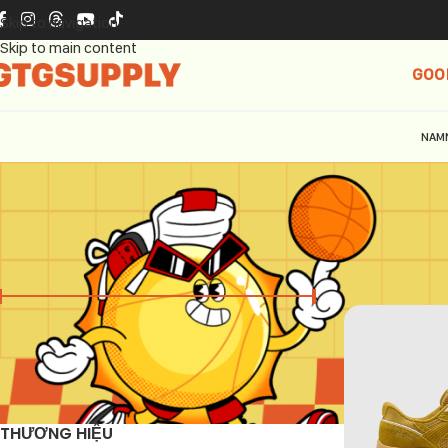
Skip to navigation
Skip to main content
GOO
NAM
GIÁ
Trang chủ
Skec
Giá:
790.000 ₫
—
2.290.000 ₫
LỌC
THƯƠNG HIỆU