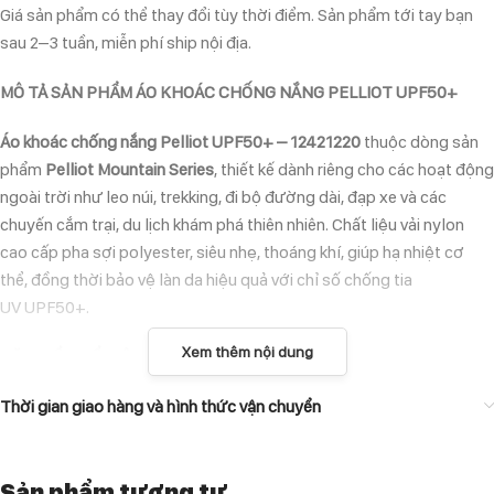
Giá sản phẩm có thể thay đổi tùy thời điểm. Sản phẩm tới tay bạn
sau 2–3 tuần, miễn phí ship nội địa.
MÔ TẢ SẢN PHẨM ÁO KHOÁC CHỐNG NẮNG PELLIOT UPF50+
Áo khoác chống nắng Pelliot UPF50+ – 12421220
thuộc dòng sản
phẩm
Pelliot Mountain Series
, thiết kế dành riêng cho các hoạt động
ngoài trời như leo núi, trekking, đi bộ đường dài, đạp xe và các
chuyến cắm trại, du lịch khám phá thiên nhiên. Chất liệu vải nylon
cao cấp pha sợi polyester, siêu nhẹ, thoáng khí, giúp hạ nhiệt cơ
thể, đồng thời bảo vệ làn da hiệu quả với chỉ số chống tia
UV UPF50+.
Xem thêm nội dung
ĐẶC ĐIỂM NỔI BẬT CỦA ÁO KHOÁC CHỐNG NẮNG PELLIOT
UPF50+
Thời gian giao hàng và hình thức vận chuyển
Chống tia UV mạnh mẽ với UPF50+
, bảo vệ làn da khỏi ánh nắng gay
gắt.
Sản phẩm tương tự
Chất liệu vải siêu nhẹ, thoáng khí
, giúp giảm nhiệt, khô nhanh và