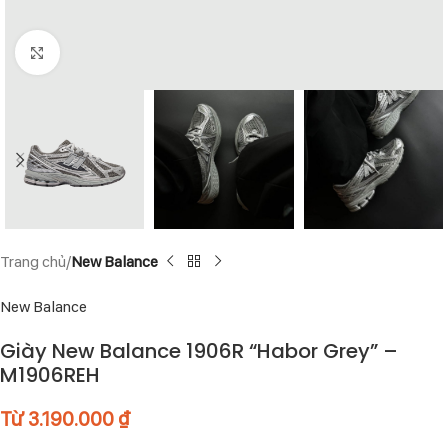
Click to enlarge
Trang chủ
New Balance
New Balance
Giày New Balance 1906R “Habor Grey” –
M1906REH
Từ
3.190.000
₫