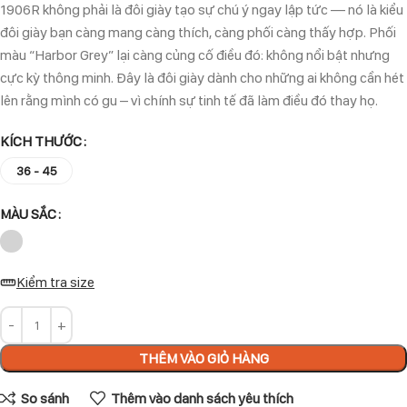
1906R không phải là đôi giày tạo sự chú ý ngay lập tức — nó là kiểu
đôi giày bạn càng mang càng thích, càng phối càng thấy hợp. Phối
màu “Harbor Grey” lại càng củng cố điều đó: không nổi bật nhưng
cực kỳ thông minh. Đây là đôi giày dành cho những ai không cần hét
lên rằng mình có gu – vì chính sự tinh tế đã làm điều đó thay họ.
KÍCH THƯỚC
36 - 45
MÀU SẮC
Kiểm tra size
THÊM VÀO GIỎ HÀNG
So sánh
Thêm vào danh sách yêu thích