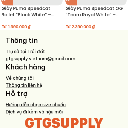
Giày Puma Speedcat
Giày Puma Speedcat OG
HƯỚNG DẪN BẢO QUẢN GIÀY
Ballet “Black White” –
“Team Royal White” –
406334-06
398846-18
Lau sạch bụi bẩn sau mỗi lần sử dụng bằng khăn mềm hoặc bàn
Từ
1.990.000
₫
Từ
2.390.000
₫
chải lông mềm.
Thông tin
Tránh tiếp xúc lâu với nước và nơi ẩm thấp.
Bảo quản giày ở nơi khô ráo, thoáng khí.
Trụ sở tại Trái đất
Dùng lót giữ form nếu không sử dụng thường xuyên.
gtgsupply.vietnam@gmail.com
Khách hàng
Về chúng tôi
Thông tin liên hệ
Hỗ trợ
Hướng dẫn chọn size chuẩn
Dịch vụ đi kèm và hậu mãi
GTGSUPPLY