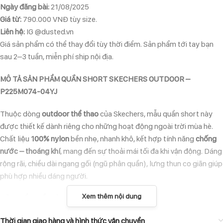
Ngày đăng bài:
21/08/2025
Giá từ:
790.000 VNĐ tùy size.
Liên hệ:
IG @dusted.vn
Giá sản phẩm có thể thay đổi tùy thời điểm. Sản phẩm tới tay bạn
sau 2–3 tuần, miễn phí ship nội địa.
MÔ TẢ SẢN PHẨM QUẦN SHORT SKECHERS OUTDOOR –
P225M074-04YJ
Thuộc dòng
outdoor thể thao
của Skechers, mẫu quần short này
được thiết kế dành riêng cho những hoạt động ngoài trời mùa hè.
Chất liệu
100% nylon
bền nhẹ, nhanh khô, kết hợp tính năng
chống
nước – thoáng khí
, mang đến sự thoải mái tối đa khi vận động. Dáng
rộng rãi, chiều dài ngang gối (ngũ phân quần), lưng thun co giãn giúp
phù hợp nhiều dáng người.
Xem thêm nội dung
ĐẶC ĐIỂM NỔI BẬT
Chất liệu
Thời gian giao hàng và hình thức vận chuyển
100% nylon cao cấp
– bền, nhẹ, nhanh khô.