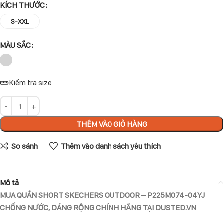
KÍCH THƯỚC
S-XXL
MÀU SẮC
Kiểm tra size
THÊM VÀO GIỎ HÀNG
So sánh
Thêm vào danh sách yêu thích
Mô tả
MUA QUẦN SHORT SKECHERS OUTDOOR – P225M074-04YJ
CHỐNG NƯỚC, DÁNG RỘNG CHÍNH HÃNG TẠI DUSTED.VN