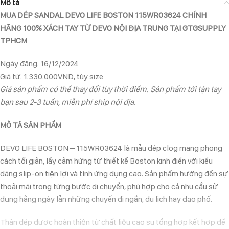
Mô tả
MUA DÉP SANDAL DEVO LIFE BOSTON 115WR03624 CHÍNH
HÃNG 100% XÁCH TAY TỪ DEVO NỘI ĐỊA TRUNG TẠI GTGSUPPLY
TPHCM
Ngày đăng: 16/12/2024
Giá từ: 1.330.000VND, tùy size
Giá sản phẩm có thể thay đổi tùy thời điểm. Sản phẩm tới tận tay
bạn sau 2-3 tuần, miễn phí ship nội địa.
MÔ TẢ SẢN PHẨM
DEVO LIFE BOSTON – 115WR03624 là mẫu dép clog mang phong
cách tối giản, lấy cảm hứng từ thiết kế Boston kinh điển với kiểu
dáng slip-on tiện lợi và tính ứng dụng cao. Sản phẩm hướng đến sự
thoải mái trong từng bước di chuyển, phù hợp cho cả nhu cầu sử
dụng hằng ngày lẫn những chuyến đi ngắn, du lịch hay dạo phố.
Thân dép được hoàn thiện từ chất liệu cao su tổng hợp kết hợp đế